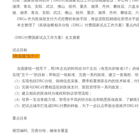
日前，国家医保局召开了DRG付费国家试点工作启动视频会议，并公布了D
湘潭、青岛、安阳、武汉、佛山、梧州、重庆、湘潭、丹州、攀枝花、六盘
饶、湘潭、青岛、安阳、武汉、佛山、梧州、重庆、湘潭、丹州、攀枝花、六
DRGs 作为医保按支付方式控费的有效手段，将促进医院精细化管理水平
本文整理了《疾病诊断相关分组（DRG）付费国家试点工作方案》重点内容
《DRG付费国家试点工作方案》全文摘要
试点目标
3年实现“五个一”
在国家统一指导下，用3年左右的时间在30个左右（有意向的每省1个）的城
实现“五个一”的目标：即制定一组标准、完善一系列政策、建立一套规程、
（1）实现包括DRG分组、病例信息采集、费率权重测算在内的技术标准，
（2）完善与DRG付费相适应的医保支付、医院管理等一系列政策；
（3）建立相应的医保经办规程和协议管理流程；
（4）培养一支业务能力强、管理水平高的经办队伍和熟悉医保政策、了解医
（5）把试点城市打造成DRG付费的样板，为下一步以点带面全面推开DRG
重点任务
规范编码、完善分组，确保全覆盖